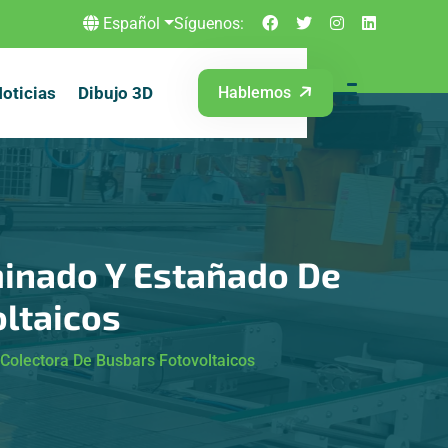
Español
Síguenos:
oticias
Dibujo 3D
Hablemos
minado Y Estañado De
ltaicos
Colectora De Busbars Fotovoltaicos