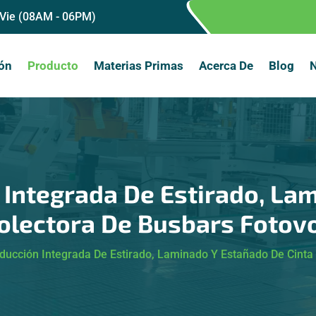
 Vie (08AM - 06PM)
ón
Producto
Materias Primas
Acerca De
Blog
N
 Integrada De Estirado, La
Colectora De Busbars Fotovo
ducción Integrada De Estirado, Laminado Y Estañado De Cinta 