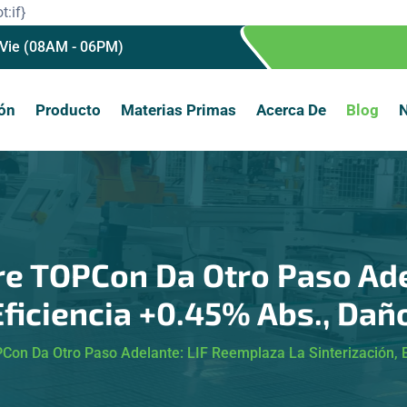
t:if}
 Vie (08AM - 06PM)
ón
Producto
Materias Primas
Acerca De
Blog
N
re TOPCon Da Otro Paso Ade
 Eficiencia +0.45% Abs., Da
on Da Otro Paso Adelante: LIF Reemplaza La Sinterización, 