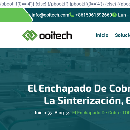
{pboot:if(0=='4')}
{else}
{/pboot:if}
{pboot:if(0=='4')}
{else}
{/pboo
info@ooitech.com
+8615961592660
Lun -
Inicio
Soluci
El Enchapado De Cob
La Sinterización,
Inicio
Blog
El Enchapado De Cobre TOPC