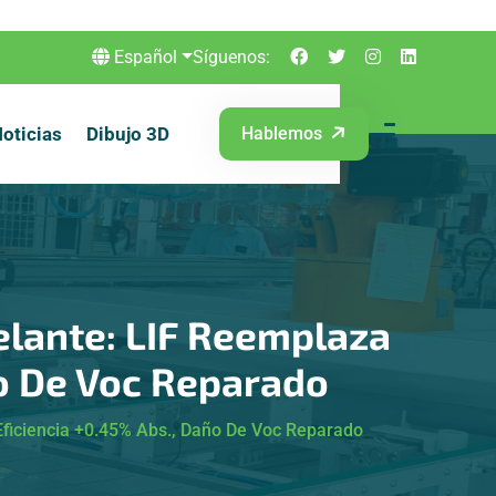
Español
Síguenos:
oticias
Dibujo 3D
Hablemos
lante: LIF Reemplaza
ño De Voc Reparado
Eficiencia +0.45% Abs., Daño De Voc Reparado