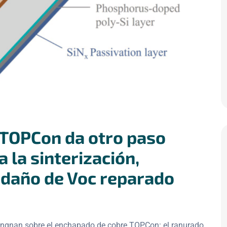
 TOPCon da otro paso
 la sinterización,
, daño de Voc reparado
Jiangnan sobre el enchapado de cobre TOPCon: el ranurado